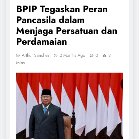
BPIP Tegaskan Peran
Pancasila dalam
Menjaga Persatuan dan
Perdamaian
Arthur Sanchez
2 Months Ago
0
3
Mins