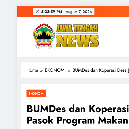
Skip
5:34:00 PM
August 7, 2026
to
content
Home
EKONOMI
BUMDes dan Koperasi Desa Ja
EKONOMI
BUMDes dan Koperasi D
Pasok Program Makan 