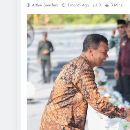
Arthur Sanchez
1 Month Ago
0
3 Mins