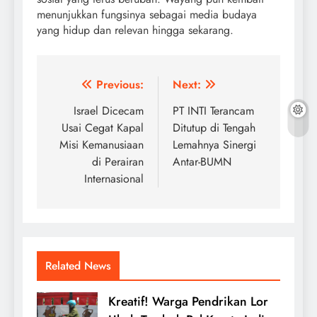
menunjukkan fungsinya sebagai media budaya
yang hidup dan relevan hingga sekarang.
Post
Previous:
Next:
navigation
Israel Dicecam
PT INTI Terancam
Usai Cegat Kapal
Ditutup di Tengah
Misi Kemanusiaan
Lemahnya Sinergi
di Perairan
Antar-BUMN
Internasional
Related News
Kreatif! Warga Pendrikan Lor