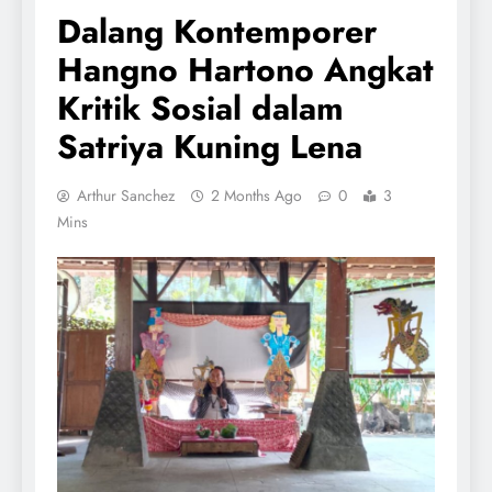
Dalang Kontemporer
Hangno Hartono Angkat
Kritik Sosial dalam
Satriya Kuning Lena
Arthur Sanchez
2 Months Ago
0
3
Mins