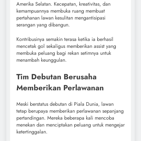
Amerika Selatan. Kecepatan, kreativitas, dan
kemampuannya membuka ruang membuat
pertahanan lawan kesulitan mengantisipasi
serangan yang dibangun.
Kontribusinya semakin terasa ketika ia berhasil
mencetak gol sekaligus memberikan assist yang
membuka peluang bagi rekan setimnya untuk
menambah keunggulan.
Tim Debutan Berusaha
Memberikan Perlawanan
Meski berstatus debutan di Piala Dunia, lawan
tetap berupaya memberikan perlawanan sepanjang
pertandingan. Mereka beberapa kali mencoba
menekan dan menciptakan peluang untuk mengejar
ketertinggalan.