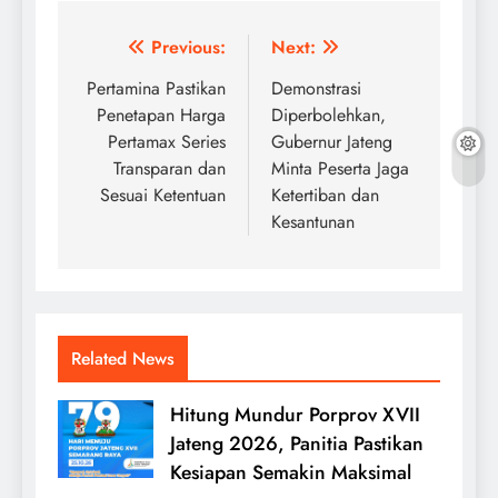
Post
Previous:
Next:
navigation
Pertamina Pastikan
Demonstrasi
Penetapan Harga
Diperbolehkan,
Pertamax Series
Gubernur Jateng
Transparan dan
Minta Peserta Jaga
Sesuai Ketentuan
Ketertiban dan
Kesantunan
Related News
Hitung Mundur Porprov XVII
Jateng 2026, Panitia Pastikan
Kesiapan Semakin Maksimal