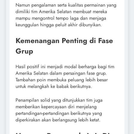
Namun pengalaman serta kualitas permainan yang
dimiliki tim Amerika Selatan membuat mereka
mampu mengontrol tempo laga dan menjaga
keunggulan hingga peluit akhir dibunyikan.
Kemenangan Penting di Fase
Grup
Hasil positif ini menjadi modal berharga bagi tim
Amerika Selatan dalam persaingan fase grup.
Tambahan poin membuka peluang lebih besar
untuk melangkah ke babak berikutnya.
Penampilan solid yang ditunjukkan tim juga
memberikan kepercayaan diri menjelang
pertandingan-pertandingan berikutnya yang
diperkirakan akan berlangsung lebih ketat.