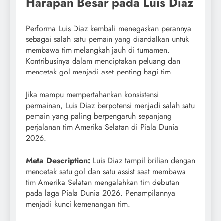
Harapan Besar pada Luis Diaz
Performa Luis Diaz kembali menegaskan perannya
sebagai salah satu pemain yang diandalkan untuk
membawa tim melangkah jauh di turnamen.
Kontribusinya dalam menciptakan peluang dan
mencetak gol menjadi aset penting bagi tim.
Jika mampu mempertahankan konsistensi
permainan, Luis Diaz berpotensi menjadi salah satu
pemain yang paling berpengaruh sepanjang
perjalanan tim Amerika Selatan di Piala Dunia
2026.
Meta Description:
Luis Diaz tampil brilian dengan
mencetak satu gol dan satu assist saat membawa
tim Amerika Selatan mengalahkan tim debutan
pada laga Piala Dunia 2026. Penampilannya
menjadi kunci kemenangan tim.