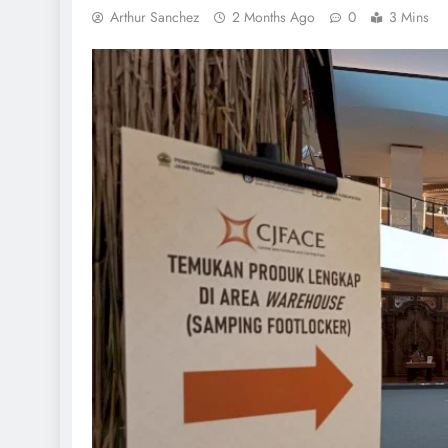
Arthur Sanchez
2 Months Ago
0
3 Mins