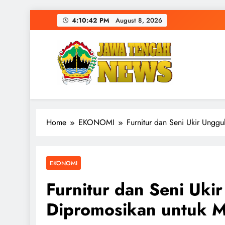
Skip
4:10:43 PM
August 8, 2026
to
content
Home
EKONOMI
Furnitur dan Seni Ukir Ungg
EKONOMI
Furnitur dan Seni Uki
Dipromosikan untuk M