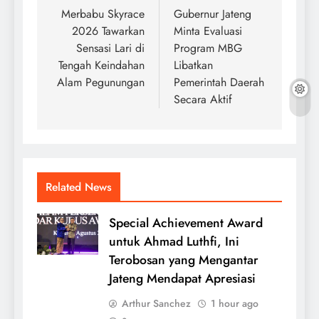
navigation
Merbabu Skyrace
Gubernur Jateng
2026 Tawarkan
Minta Evaluasi
Sensasi Lari di
Program MBG
Tengah Keindahan
Libatkan
Alam Pegunungan
Pemerintah Daerah
Secara Aktif
Related News
Special Achievement Award
untuk Ahmad Luthfi, Ini
Terobosan yang Mengantar
Jateng Mendapat Apresiasi
Arthur Sanchez
1 hour ago