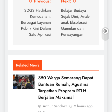
Post
Previous:
Next:
navigation
SDGS Hadirkan
Belajar Budaya
Kemudahan,
Sejak Dini, Anak-
Berbagai Layanan
anak Eksplorasi
Publik Kini Dalam
Gamelan dan
Satu Aplikasi
Perwayangan
Related News
850 Warga Semarang Dapat
Bantuan Rumah, Agustina
Targetkan Program RTLH
Berjalan Maksimal
Arthur Sanchez
2 hours ago