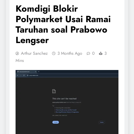
Komdigi Blokir
Polymarket Usai Ramai
Taruhan soal Prabowo
Lengser
Arthur Sanchez
3 Months Ago
0
3
Mins