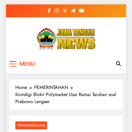
Skip
to
content
MENU
Home
PEMERINTAHAN
Komdigi Blokir Polymarket Usai Ramai Taruhan soal
Prabowo Lengser
PEMERINTAHAN