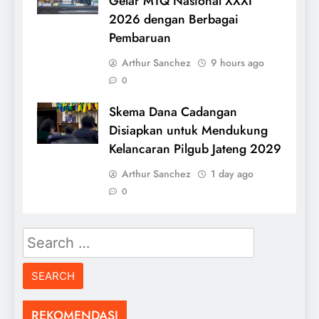
Gelar MTQ Nasional XXXI
2026 dengan Berbagai
Pembaruan
Arthur Sanchez
9 hours ago
0
Skema Dana Cadangan
Disiapkan untuk Mendukung
Kelancaran Pilgub Jateng 2029
Arthur Sanchez
1 day ago
0
Search
for:
REKOMENDASI