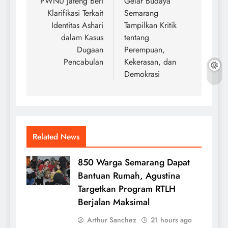
navigation
PWNU Jateng Beri
Gelar Budaya
Klarifikasi Terkait
Semarang
Identitas Ashari
Tampilkan Kritik
dalam Kasus
tentang
Dugaan
Perempuan,
Pencabulan
Kekerasan, dan
Demokrasi
Related News
850 Warga Semarang Dapat
Bantuan Rumah, Agustina
Targetkan Program RTLH
Berjalan Maksimal
Arthur Sanchez
21 hours ago