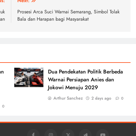
us:
Next:
tuk
Prosesi Arca Suci Warnai Semarang, Simbol Tolak
nan
Bala dan Harapan bagi Masyarakat
an
Dua Pendekatan Politik Berbeda
Warnai Persiapan Anies dan
Jokowi Menuju 2029
Arthur Sanchez
2 days ago
0
0