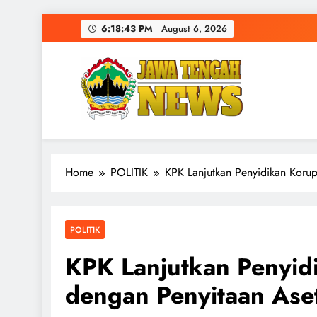
Skip
6:18:44 PM
August 6, 2026
to
content
Home
POLITIK
KPK Lanjutkan Penyidikan Korup
POLITIK
KPK Lanjutkan Penyid
dengan Penyitaan Aset