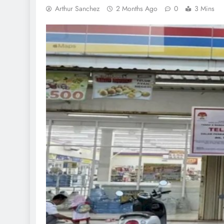
Arthur Sanchez
2 Months Ago
0
3 Mins