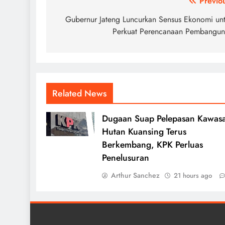
Post
Previo
navigation
Gubernur Jateng Luncurkan Sensus Ekonomi un
Perkuat Perencanaan Pembangu
Related News
Dugaan Suap Pelepasan Kawas
Hutan Kuansing Terus
Berkembang, KPK Perluas
Penelusuran
Arthur Sanchez
21 hours ago