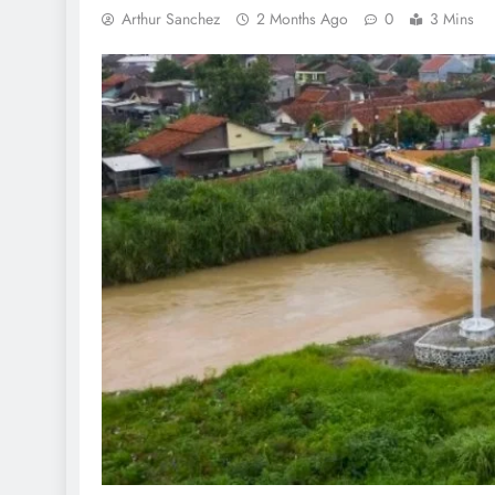
Arthur Sanchez
2 Months Ago
0
3 Mins