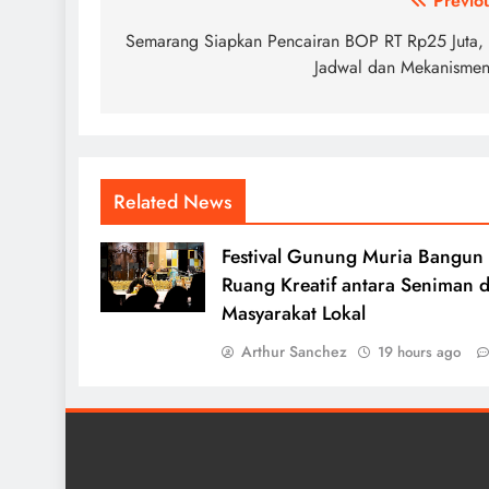
Post
Previo
navigation
Semarang Siapkan Pencairan BOP RT Rp25 Juta, 
Jadwal dan Mekanisme
Related News
Festival Gunung Muria Bangun
Ruang Kreatif antara Seniman 
Masyarakat Lokal
Arthur Sanchez
19 hours ago