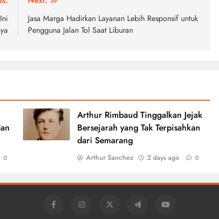
us:
Next:
Ini
Jasa Marga Hadirkan Layanan Lebih Responsif untuk
nya
Pengguna Jalan Tol Saat Liburan
Arthur Rimbaud Tinggalkan Jejak
dan
Bersejarah yang Tak Terpisahkan
dari Semarang
Arthur Sanchez
2 days ago
0
0