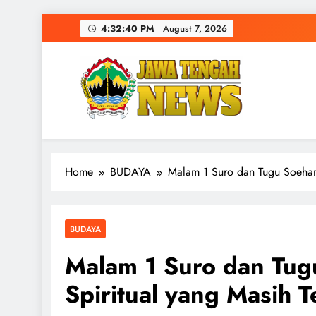
Skip
4:32:41 PM
August 7, 2026
to
content
Home
BUDAYA
Malam 1 Suro dan Tugu Soeharto
BUDAYA
Malam 1 Suro dan Tugu
Spiritual yang Masih T