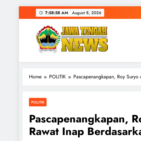
Skip
7:58:58 AM
August 8, 2026
to
content
Home
POLITIK
Pascapenangkapan, Roy Suryo da
POLITIK
Pascapenangkapan, Roy
Rawat Inap Berdasark