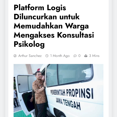
Platform Logis
Diluncurkan untuk
Memudahkan Warga
Mengakses Konsultasi
Psikolog
Arthur Sanchez
1 Month Ago
0
3 Mins