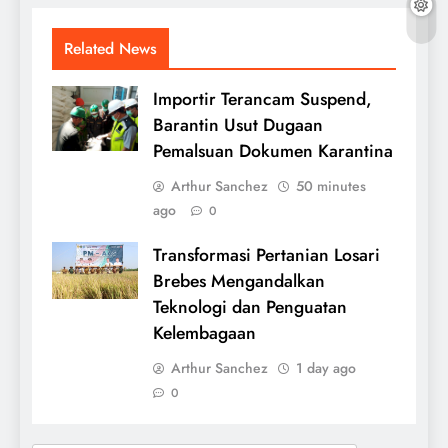
Related News
Importir Terancam Suspend,
Barantin Usut Dugaan
Pemalsuan Dokumen Karantina
Arthur Sanchez
50 minutes
ago
0
Transformasi Pertanian Losari
Brebes Mengandalkan
Teknologi dan Penguatan
Kelembagaan
Arthur Sanchez
1 day ago
0