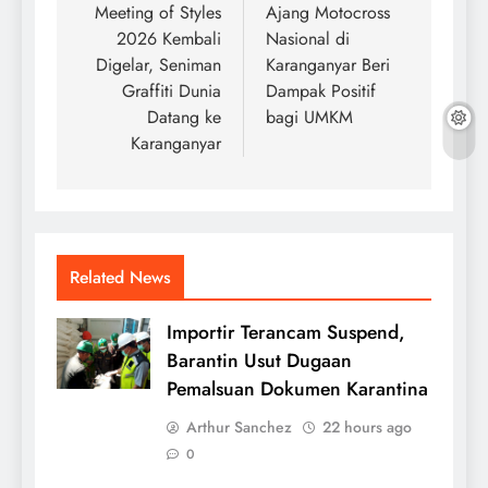
navigation
Meeting of Styles
Ajang Motocross
2026 Kembali
Nasional di
Digelar, Seniman
Karanganyar Beri
Graffiti Dunia
Dampak Positif
Datang ke
bagi UMKM
Karanganyar
Related News
Importir Terancam Suspend,
Barantin Usut Dugaan
Pemalsuan Dokumen Karantina
Arthur Sanchez
22 hours ago
0