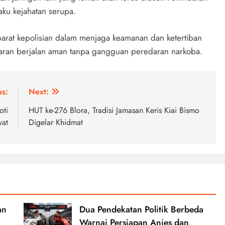
aku kejahatan serupa.
arat kepolisian dalam menjaga keamanan dan ketertiban
baran berjalan aman tanpa gangguan peredaran narkoba.
us:
Next:
oti
HUT ke-276 Blora, Tradisi Jamasan Keris Kiai Bismo
at
Digelar Khidmat
an
Dua Pendekatan Politik Berbeda
Warnai Persiapan Anies dan