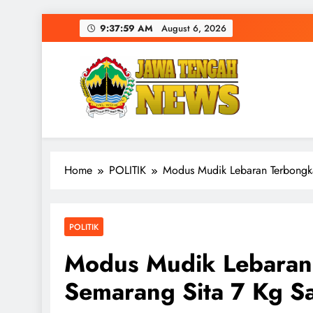
Skip
9:38:00 AM
August 6, 2026
to
content
Home
POLITIK
Modus Mudik Lebaran Terbongka
POLITIK
Modus Mudik Lebaran 
Semarang Sita 7 Kg S