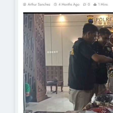
Arthur Sanchez
4 Months Ago
0
1 Mins