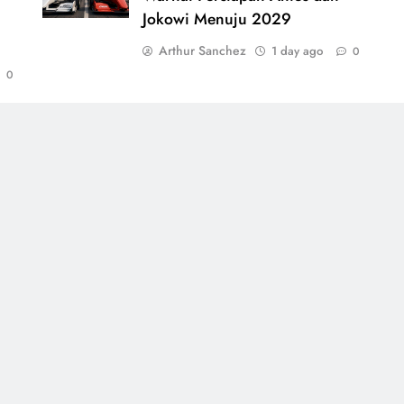
Jokowi Menuju 2029
Arthur Sanchez
1 day ago
0
0